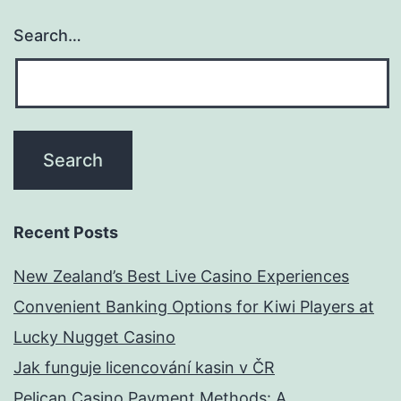
Search…
Recent Posts
New Zealand’s Best Live Casino Experiences
Convenient Banking Options for Kiwi Players at
Lucky Nugget Casino
Jak funguje licencování kasin v ČR
Pelican Casino Payment Methods: A