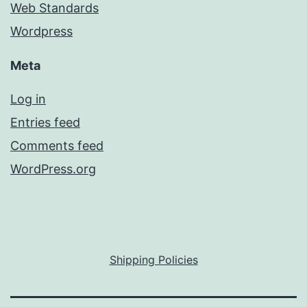
Web Standards
Wordpress
Meta
Log in
Entries feed
Comments feed
WordPress.org
Shipping Policies