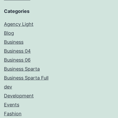
Categories
Agency Light
Blog
Business
Business 04
Business 06
Business Sparta
Business Sparta Full
dev
Development
Events
Fashion